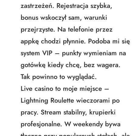
zastrzeżeń. Rejestracja szybka,
bonus wskoczył sam, warunki
przejrzyste. Na telefonie przez
appkę chodzi płynnie. Podoba mi się
system VIP – punkty wymieniam na
gotówkę kiedy chcę, bez wagera.
Tak powinno to wyglądać.
Live casino to moje miejsce –
Lightning Roulette wieczorami po
pracy. Stream stabilny, krupierki
profesjonalne. W weekendy bywa
tłoczno przy popularnych stołach, ale