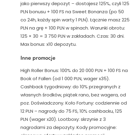
jako pierwszy depozyt – dostajesz 125%, czyli 125
PLN bonusu + 100 FS na Sweet Bonanza (po 50
co 24h, każdy spin warty 1 PLN). Łącznie masz 225
PLN na grę + 100 PLN w spinach. Warunki obrotu:
125 × 30 = 3 750 PLN w zakładach. Czas: 30 dni.
Max bonus: x10 depozytu.
Inne promocje
High Roller Bonus: 100% do 20 000 PLN + 100 FS na
Book of Fallen (od 1 000 PLN, wager x35).
Cashback tygodniowy: do 10% przegranych z
własnych środków, piątek rano, bez wagera, od
poz. Doświadczony. Koło Fortuny: codziennie od
12 PLN – nagrody do 75 FS, 10% cashbacku, 125
PLN (wager x20). Lootboxy: skrzynie z 3
nagrodami za depozyty. Kody promocyjne: