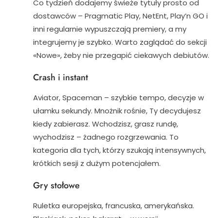
Co tydzień dodajemy świeże tytuły prosto od
dostawców – Pragmatic Play, NetEnt, Play’n GO i
inni regularnie wypuszczają premiery, a my
integrujemy je szybko. Warto zaglądać do sekcji
«Nowe», żeby nie przegapić ciekawych debiutów.
Crash i instant
Aviator, Spaceman – szybkie tempo, decyzje w
ułamku sekundy. Mnożnik rośnie, Ty decydujesz
kiedy zabierasz. Wchodzisz, grasz rundę,
wychodzisz – żadnego rozgrzewania. To
kategoria dla tych, którzy szukają intensywnych,
krótkich sesji z dużym potencjałem.
Gry stołowe
Ruletka europejska, francuska, amerykańska.