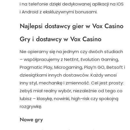
i na telefonie dzięki dedykowanej aplikacji na iOS
i Android z ekskluzywnymi bonusami.
Najlepsi dostawcy gier w Vox Casino
Gry i dostawcy w Vox Casino
Nie opieramy się na jednym czy dwóch studiach
– współpracujemy z NetEnt, Evolution Gaming,
Pragmatic Play, Microgaming, Play’n GO, Betsoft i
dziesiątkami innych dostawców. Każdy wnosi
inny styl, mechanikę i zmienność. Cel jest prosty:
żebyś miał realny wybór, niezależnie od tego co
lubisz – klasykę, nowinki, high-risk czy spokojną
rozgrywkę.
Nowe gry