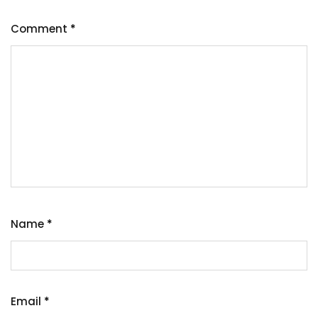
Comment
*
Name
*
Email
*