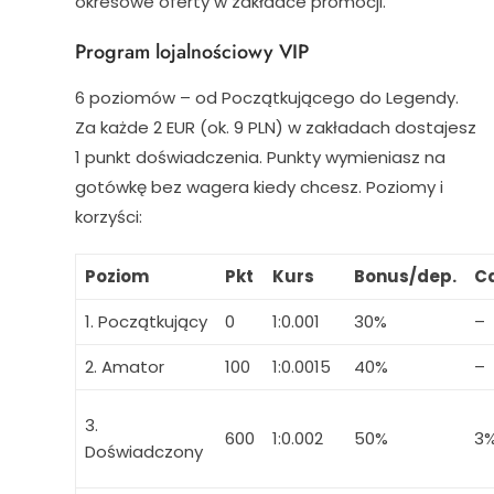
okresowe oferty w zakładce promocji.
Program lojalnościowy VIP
6 poziomów – od Początkującego do Legendy.
Za każde 2 EUR (ok. 9 PLN) w zakładach dostajesz
1 punkt doświadczenia. Punkty wymieniasz na
gotówkę bez wagera kiedy chcesz. Poziomy i
korzyści:
Poziom
Pkt
Kurs
Bonus/dep.
C
1. Początkujący
0
1:0.001
30%
–
2. Amator
100
1:0.0015
40%
–
3.
600
1:0.002
50%
3
Doświadczony