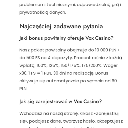
problemami technicznymi, odpowiedzialną grą i
prywatnością danych.
Najczęściej zadawane pytania
Jaki bonus powitalny oferuje Vox Casino?
Nasz pakiet powitalny obejmuje do 10 000 PLN +
do 500 FS na 4 depozyty. Procent rośnie z każdą
wpłatą: 100%, 125%, 150/175%, 175/200%. Wager
x30, 1 FS = 1 PLN, 30 dni na realizację. Bonus
aktywuje się automatycznie po wpłacie od 60
PLN.
Jak się zarejestrować w Vox Casino?
Wchodzisz na naszą stronę, klikasz «Zarejestruj
się», podajesz dane, tworzysz hasło, akceptujesz