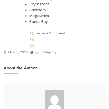
Gry instant
Jackpoty
Megaways
Bonus Buy
Leave A Comment
May 15, 2026
!Category
About the Author