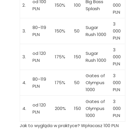
od 100
Big Bass
2.
150%
100
000
PLN
Splash
PLN
3
80–119
Sugar
3.
150%
50
000
PLN
Rush 1000
PLN
3
od 120
Sugar
3.
175%
150
000
PLN
Rush 1000
PLN
Gates of
3
80–119
4.
175%
50
Olympus
000
PLN
1000
PLN
Gates of
3
od 120
4.
200%
150
Olympus
000
PLN
1000
PLN
Jak to wygląda w praktyce? Wpłacasz 100 PLN