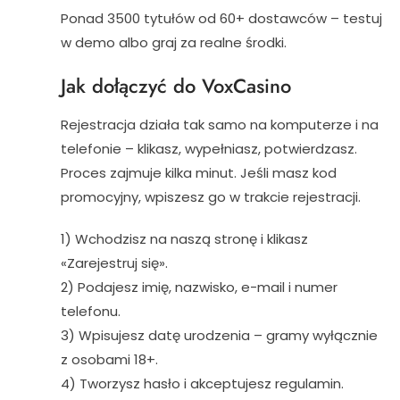
Ponad 3500 tytułów od 60+ dostawców – testuj
w demo albo graj za realne środki.
Jak dołączyć do VoxCasino
Rejestracja działa tak samo na komputerze i na
telefonie – klikasz, wypełniasz, potwierdzasz.
Proces zajmuje kilka minut. Jeśli masz kod
promocyjny, wpiszesz go w trakcie rejestracji.
1) Wchodzisz na naszą stronę i klikasz
«Zarejestruj się».
2) Podajesz imię, nazwisko, e-mail i numer
telefonu.
3) Wpisujesz datę urodzenia – gramy wyłącznie
z osobami 18+.
4) Tworzysz hasło i akceptujesz regulamin.