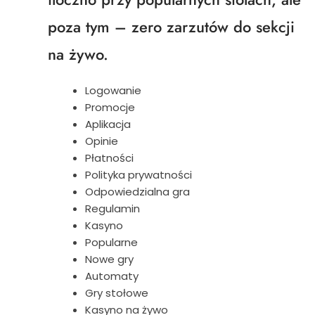
poza tym – zero zarzutów do sekcji
na żywo.
Logowanie
Promocje
Aplikacja
Opinie
Płatności
Polityka prywatności
Odpowiedzialna gra
Regulamin
Kasyno
Popularne
Nowe gry
Automaty
Gry stołowe
Kasyno na żywo